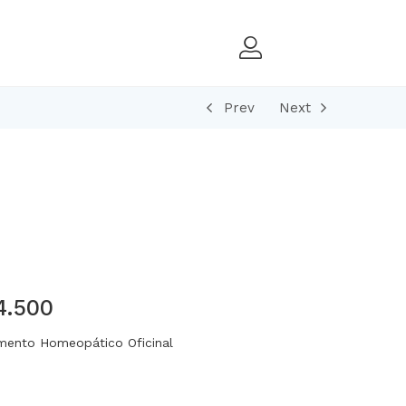
Prev
Next
4.500
ento Homeopático Oficinal