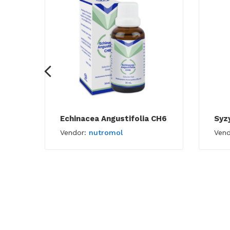
Echinacea Angustifolia CH6
Syz
Vendor:
nutromol
Ven