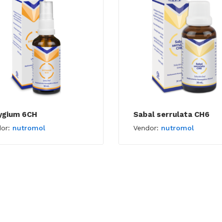
ygium 6CH
Sabal serrulata CH6
dor:
nutromol
Vendor:
nutromol