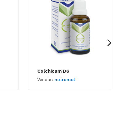
Colchicum D6
Nux
Vendor:
nutromol
Ven