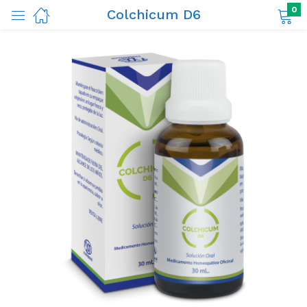
0
Colchicum D6
ductos)