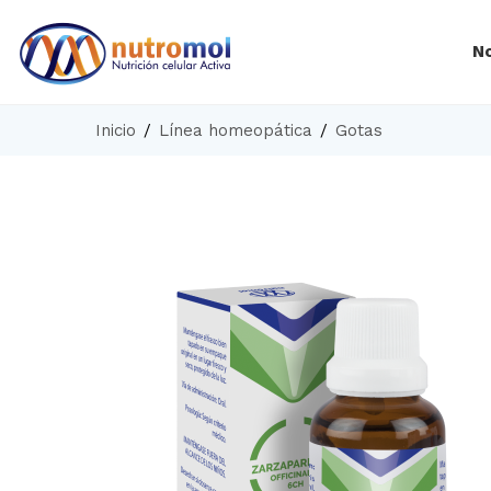
N
Inicio
Línea homeopática
Gotas