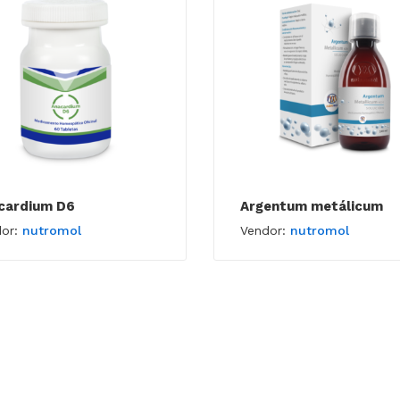
cardium D6
Argentum metálicum
dor:
nutromol
Vendor:
nutromol