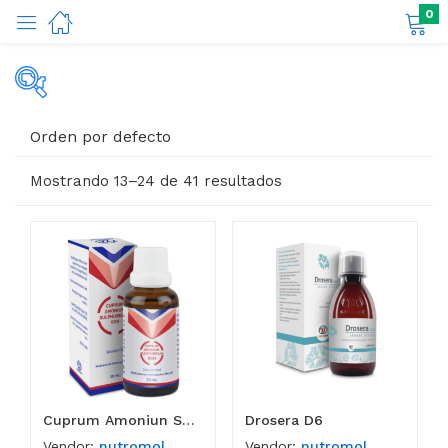
0
Productos
ductos)
Categorías del producto
Orden por defecto
Categorías del producto
Mostrando 13–24 de 41 resultados
Etiquetas del producto
Cuprum Amoniun Sulphuricum CH6
Drosera D6
Vendor:
nutromol
Vendor:
nutromol