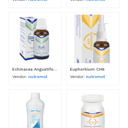
Echinacea Angustifolia CH6
Euphorbium CH6
Vendor:
nutromol
Vendor:
nutromol