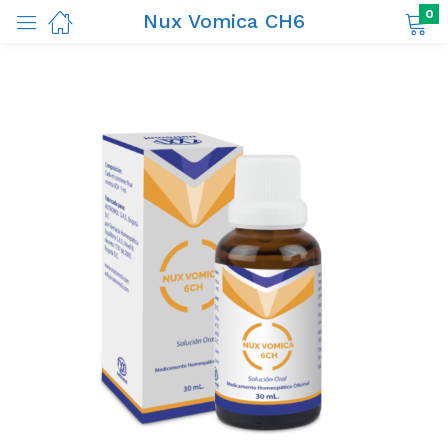
0
Nux Vomica CH6
ductos)