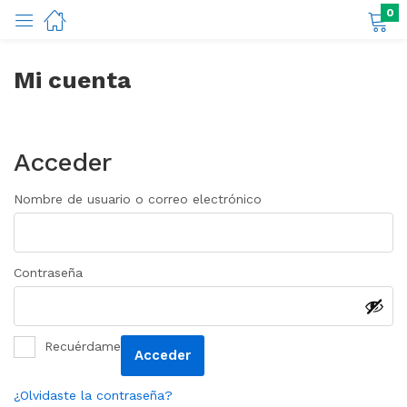
0
Mi cuenta
Mi cuenta
ductos)
Acceder
Nombre de usuario o correo electrónico
Contraseña
Recuérdame
Acceder
¿Olvidaste la contraseña?