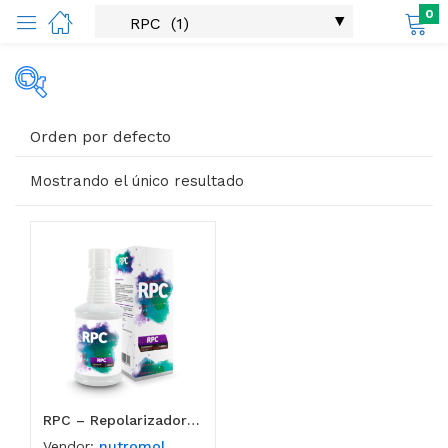
0
ductos)
Etiquetas del producto
Orden por defecto
Mostrando el único resultado
RPC – Repolarizador celular
Vendor:
nutromol